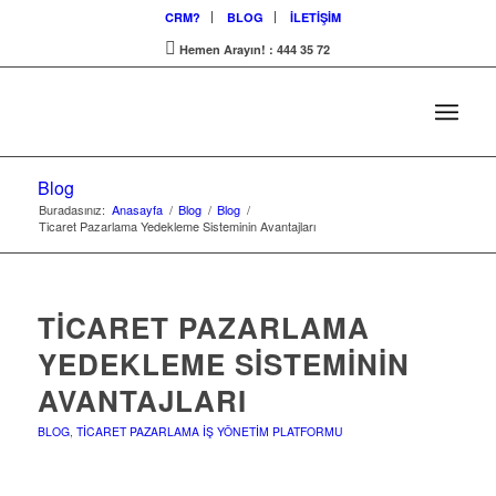
CRM?
BLOG
İLETİŞİM
Hemen Arayın! : 444 35 72
Blog
Buradasınız:
Anasayfa
/
Blog
/
Blog
/
Ticaret Pazarlama Yedekleme Sisteminin Avantajları
TICARET PAZARLAMA
YEDEKLEME SISTEMININ
AVANTAJLARI
BLOG
,
TICARET PAZARLAMA İŞ YÖNETIM PLATFORMU