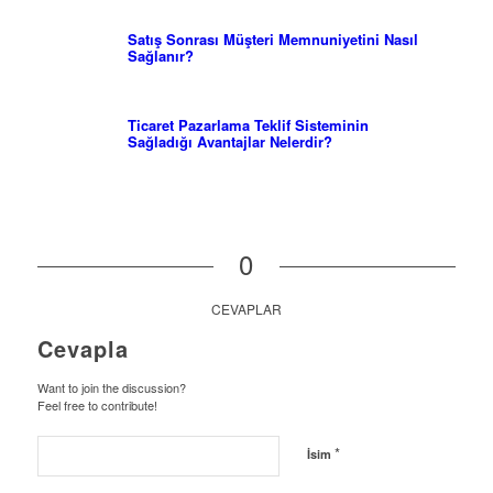
Satış Sonrası Müşteri Memnuniyetini Nasıl
Sağlanır?
Ticaret Pazarlama Teklif Sisteminin
Sağladığı Avantajlar Nelerdir?
0
CEVAPLAR
Cevapla
Want to join the discussion?
Feel free to contribute!
*
İsim