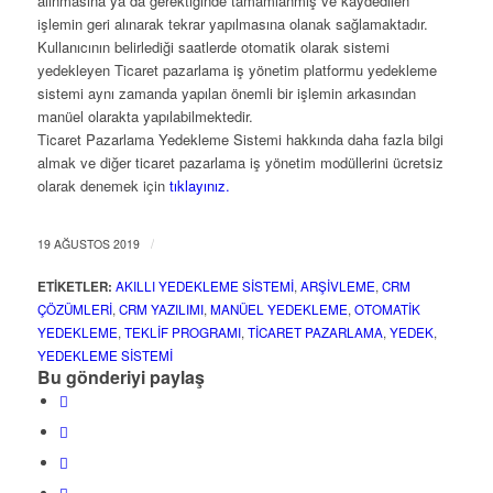
alınmasına ya da gerektiğinde tamamlanmış ve kaydedilen
işlemin geri alınarak tekrar yapılmasına olanak sağlamaktadır.
Kullanıcının belirlediği saatlerde otomatik olarak sistemi
yedekleyen Ticaret pazarlama iş yönetim platformu yedekleme
sistemi aynı zamanda yapılan önemli bir işlemin arkasından
manüel olarakta yapılabilmektedir.
Ticaret Pazarlama Yedekleme Sistemi hakkında daha fazla bilgi
almak ve diğer ticaret pazarlama iş yönetim modüllerini ücretsiz
olarak denemek için
tıklayınız.
/
19 AĞUSTOS 2019
ETIKETLER:
AKILLI YEDEKLEME SISTEMI
,
ARŞIVLEME
,
CRM
ÇÖZÜMLERI
,
CRM YAZILIMI
,
MANÜEL YEDEKLEME
,
OTOMATIK
YEDEKLEME
,
TEKLIF PROGRAMI
,
TICARET PAZARLAMA
,
YEDEK
,
YEDEKLEME SISTEMI
Bu gönderiyi paylaş