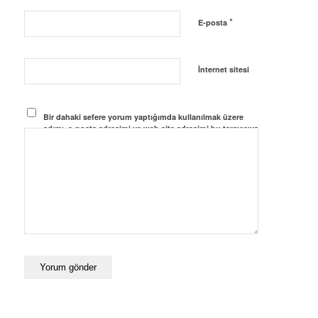
*
E-posta
İnternet sitesi
Bir dahaki sefere yorum yaptığımda kullanılmak üzere
adımı, e-posta adresimi ve web site adresimi bu tarayıcıya
kaydet.