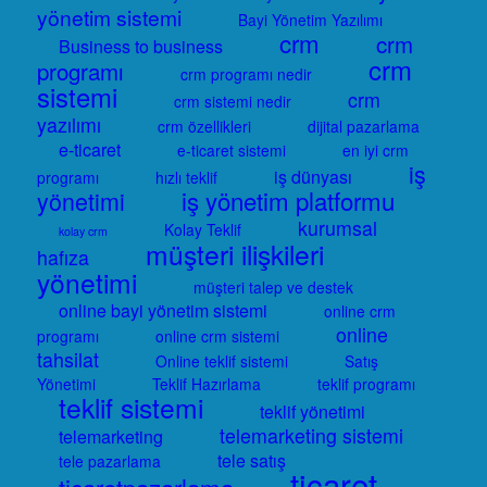
yönetim sistemi
Bayi Yönetim Yazılımı
crm
crm
Business to business
crm
programı
crm programı nedir
sistemi
crm
crm sistemi nedir
yazılımı
crm özellikleri
dijital pazarlama
e-ticaret
e-ticaret sistemi
en iyi crm
iş
iş dünyası
programı
hızlı teklif
iş yönetim platformu
yönetimi
kurumsal
Kolay Teklif
kolay crm
müşteri ilişkileri
hafıza
yönetimi
müşteri talep ve destek
online bayi yönetim sistemi
online crm
online
programı
online crm sistemi
tahsilat
Online teklif sistemi
Satış
Yönetimi
Teklif Hazırlama
teklif programı
teklif sistemi
teklif yönetimi
telemarketing sistemi
telemarketing
tele satış
tele pazarlama
ticaret